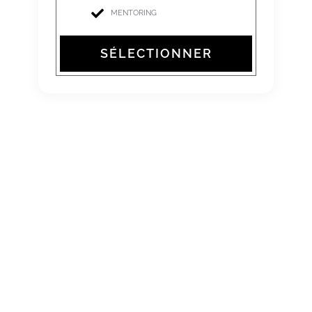
MENTORING
SÉLECTIONNER
CONTACTEZ-NOUS!
DEVENEZ UN ULTIME TRADER
Rejoignez dès aujourd’hui Forex Kingz pour maximiser vos
performances !