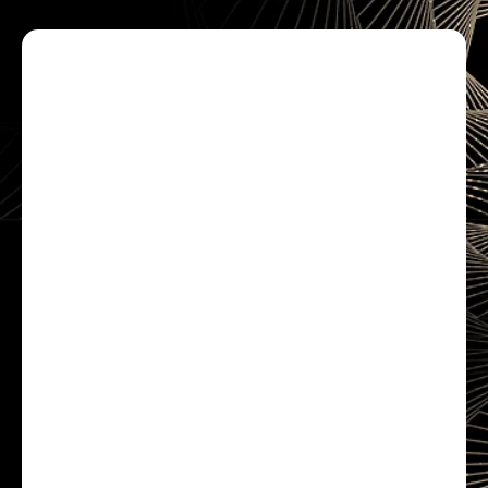
ANALYSE
FONDAMENTALE
Ces bases vous permettront de
comprendre les réactions de certains
investisseurs lors d'éventuelles annonces
économiques.
ANALYSE TECHNIQUE
Vous permettra de comprendre l'historique
d'un graphique boursier. La compréhension