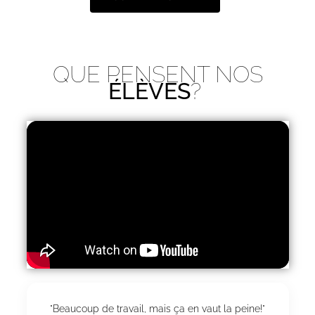
QUE PENSENT NOS
ÉLÈVES
?
"Beaucoup de travail, mais ça en vaut la peine!"