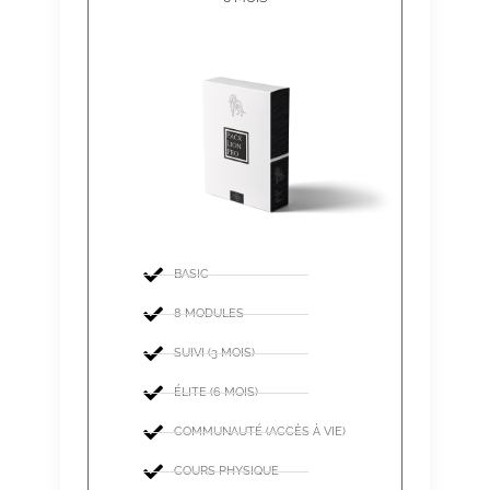
BASIC
8 MODULES
SUIVI (3 MOIS)
ÉLITE (6 MOIS)
COMMUNAUTÉ (ACCÈS À VIE)
COURS PHYSIQUE