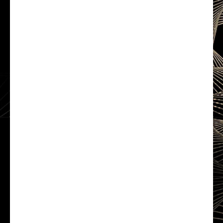
est primordiale pour pouvoir tracer
d'éventuels lignes de tendance ou support
et résistance.
PSYCHOLOGIE DU
TRADER
La psychologie sera cruciale dans votre
réussite. Sachez vous connaître pour éviter
d'énormes pertes. Travaillez votre
psychologie et contrôlez vos émotions
grâce à notre méthode.
PSYCHOLOGIE DES
MARCHÉS