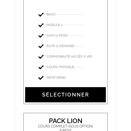
BASIC
MODULE 1
SUIVI (1 MOIS)
ÉLITE (1 SEMAINE)
COMMUNAUTÉ (ACCÈS À VIE)
COURS PHYSIQUE
MENTORING
SÉLECTIONNER
PACK LION
COURS COMPLET (SOUS OPTION)
6 MOIS