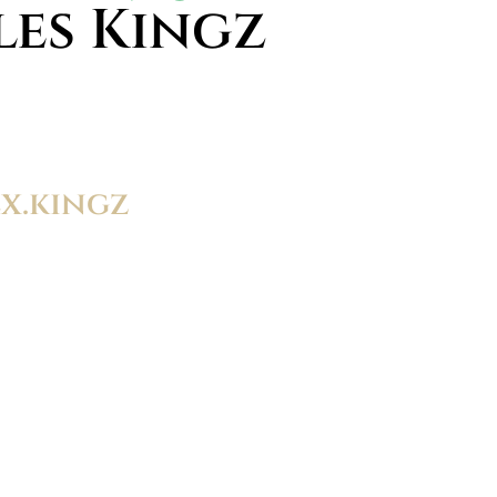
les Kingz
x.kingz