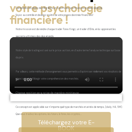
votre psychologie
Comprenez les plans des
Big Boys
et maximisez vos finances en toute sérénité.
financière !
Soyez au contrôle et devenez maître de votre propre destinée financière!
Notre mission est de rendre chaque trader Forex Kingz, un trader d’Elite, en lui apprenant les
secrets ultimes
des plus grands.
Notre style de trading est axé sur le
price action
, en d’autre terme l’analyse technique sur base
du prix.
Par ailleurs, cette méthode d’enseignement vous permettra d’optimiser réellement vos résultats de
négociation et d’élargir votre compréhension des marchés.
Chaque position sera prise de manière minitieuse.
Ce concept est applicable sur n’importe quel type de marchés et unités de temps, (daily, H4, 5M).
Que vous tradiez les options, les futurs, le forex, les cryptos,…
Téléchargez votre E-
BOOK